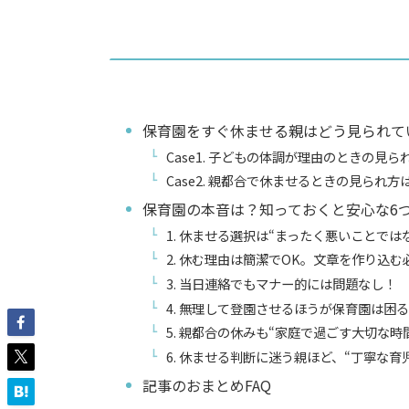
保育園をすぐ休ませる親はどう見られて
Case1. 子どもの体調が理由のときの見ら
Case2. 親都合で休ませるときの見られ方
保育園の本音は？知っておくと安心な6
1. 休ませる選択は“まったく悪いことでは
2. 休む理由は簡潔でOK。文章を作り込む
3. 当日連絡でもマナー的には問題なし！
4. 無理して登園させるほうが保育園は困
5. 親都合の休みも“家庭で過ごす大切な
6. 休ませる判断に迷う親ほど、“丁寧な
記事のおまとめFAQ