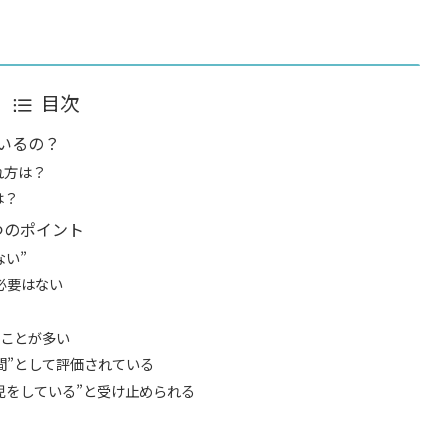
目次
いるの？
れ方は？
は？
つのポイント
ない”
必要はない
ることが多い
時間”として評価されている
育児をしている”と受け止められる